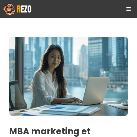
Aller
ME
au
contenu
MBA marketing et