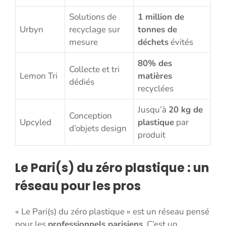
Solutions de
1 million de
Urbyn
recyclage sur
tonnes de
mesure
déchets
évités
80% des
Collecte et tri
Lemon Tri
matières
dédiés
recyclées
Jusqu’à
20 kg de
Conception
Upcyled
plastique
par
d’objets design
produit
Le Pari(s) du zéro plastique : un
réseau pour les pros
« Le Pari(s) du zéro plastique » est un réseau pensé
pour les
professionnels parisiens
. C’est un