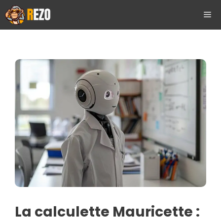
Aller
ME
au
contenu
La calculette Mauricette :