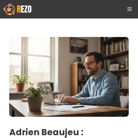
Aller
ME
au
contenu
Adrien Beaujeu :